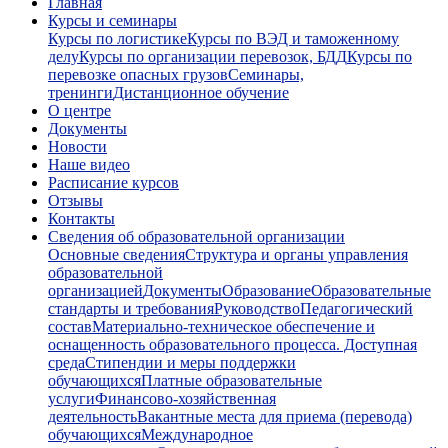
Главная
Курсы и семинары
Курсы по логистике
Курсы по ВЭД и таможенному
делу
Курсы по организации перевозок, БДД
Курсы по
перевозке опасных грузов
Семинары,
тренинги
Дистанционное обучение
О центре
Документы
Новости
Наше видео
Расписание курсов
Отзывы
Контакты
Сведения об образовательной организации
Основные сведения
Структура и органы управления
образовательной
организацией
Документы
Образование
Образовательные
стандарты и требования
Руководство
Педагогический
состав
Материально-техническое обеспечение и
оснащенность образовательного процесса. Доступная
среда
Стипендии и меры поддержки
обучающихся
Платные образовательные
услуги
Финансово-хозяйственная
деятельность
Вакантные места для приема (перевода)
обучающихся
Международное