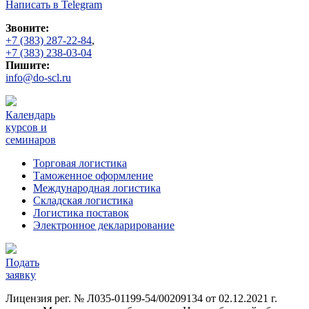
Написать в Telegram
Звоните:
+7 (383) 287-22-84
,
+7 (383) 238-03-04
Пишите:
info@do-scl.ru
Календарь
курсов и
семинаров
Торговая логистика
Таможенное оформление
Международная логистика
Складская логистика
Логистика поставок
Электронное декларирование
Подать
заявку
Лицензия рег. № Л035-01199-54/00209134 от 02.12.2021 г.