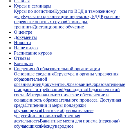
Главная
Курсы и семинары
Курсы по логистике
Курсы по ВЭД и таможенному
делу
Курсы по организации перевозок, БДД
Курсы по
перевозке опасных грузов
Семинары,
тренинги
Дистанционное обучение
О центре
Документы
Новости
Наше видео
Расписание курсов
Отзывы
Контакты
Сведения об образовательной организации
Основные сведения
Структура и органы управления
образовательной
организацией
Документы
Образование
Образовательные
стандарты и требования
Руководство
Педагогический
состав
Материально-техническое обеспечение и
оснащенность образовательного процесса. Доступная
среда
Стипендии и меры поддержки
обучающихся
Платные образовательные
услуги
Финансово-хозяйственная
деятельность
Вакантные места для приема (перевода)
обучающихся
Международное