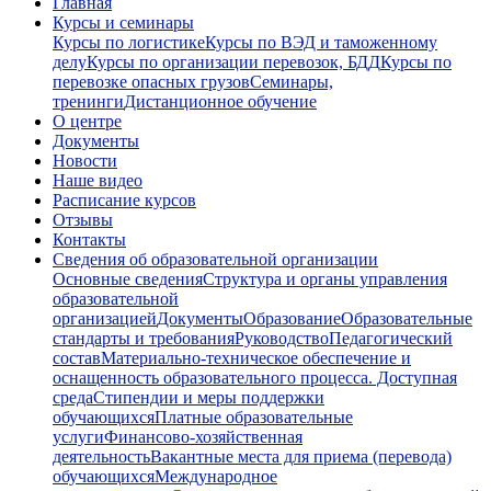
Главная
Курсы и семинары
Курсы по логистике
Курсы по ВЭД и таможенному
делу
Курсы по организации перевозок, БДД
Курсы по
перевозке опасных грузов
Семинары,
тренинги
Дистанционное обучение
О центре
Документы
Новости
Наше видео
Расписание курсов
Отзывы
Контакты
Сведения об образовательной организации
Основные сведения
Структура и органы управления
образовательной
организацией
Документы
Образование
Образовательные
стандарты и требования
Руководство
Педагогический
состав
Материально-техническое обеспечение и
оснащенность образовательного процесса. Доступная
среда
Стипендии и меры поддержки
обучающихся
Платные образовательные
услуги
Финансово-хозяйственная
деятельность
Вакантные места для приема (перевода)
обучающихся
Международное