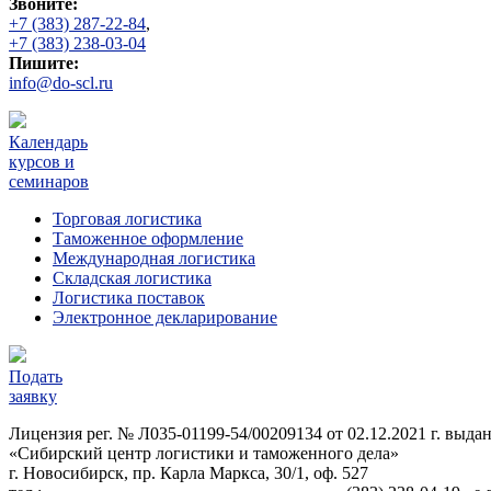
Звоните:
+7 (383) 287-22-84
,
+7 (383) 238-03-04
Пишите:
info@do-scl.ru
Календарь
курсов и
семинаров
Торговая логистика
Таможенное оформление
Международная логистика
Складская логистика
Логистика поставок
Электронное декларирование
Подать
заявку
Лицензия рег. № Л035-01199-54/00209134 от 02.12.2021 г. вы
«Сибирский центр логистики и таможенного дела»
г. Новосибирск, пр. Карла Маркса, 30/1, оф. 527