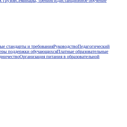
х грузов
Семинары, тренинги
Дистанционное обучение
ые стандарты и требования
Руководство
Педагогический
еры поддержки обучающихся
Платные образовательные
дничество
Организация питания в образовательной