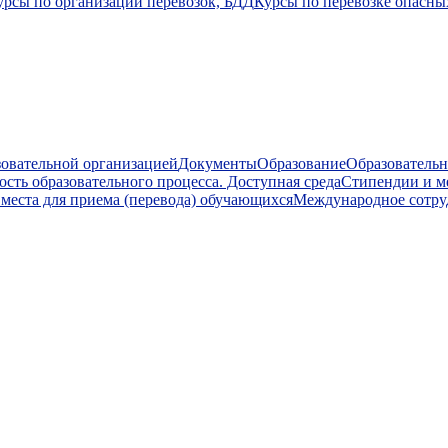
урсы по организации перевозок, БДД
Курсы по перевозке опасны
зовательной организацией
Документы
Образование
Образовательн
сть образовательного процесса. Доступная среда
Стипендии и м
места для приема (перевода) обучающихся
Международное сотру