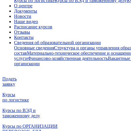
Курсы по логистике
Курсы по ВЭД и таможенному делу
К
О центре
Документы
Новости
Наше видео
Расписание курсов
Отзывы
Контакты
Сведения об образовательной организации
Основные сведения
Структура и органы управления обра
состав
Материально-техническое обеспечение и оснащенно
услуги
Финансово-хозяйственная деятельность
Вакантные 
организации
Подать
заявку
Курсы
по логистике
Курсы по ВЭД и
таможенному делу
Курсы по ОРГАНИЗАЦИИ