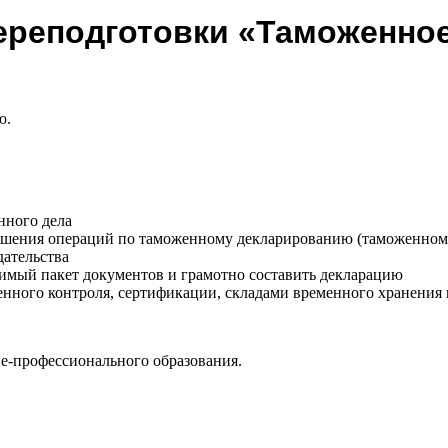
реподготовки «Таможенное 
ю.
нного дела
ршения операций по таможенному декларированию (таможенно
дательства
димый пакет документов и грамотно составить декларацию
енного контроля, сертификации, складами временного хранени
е-профессионального образования.