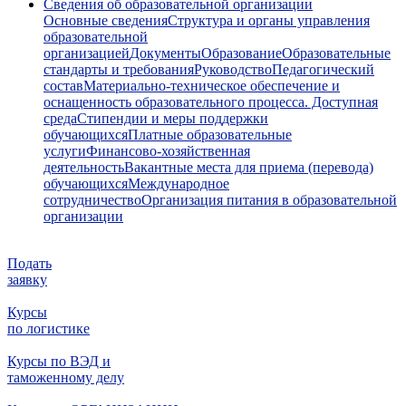
Сведения об образовательной организации
Основные сведения
Структура и органы управления
образовательной
организацией
Документы
Образование
Образовательные
стандарты и требования
Руководство
Педагогический
состав
Материально-техническое обеспечение и
оснащенность образовательного процесса. Доступная
среда
Стипендии и меры поддержки
обучающихся
Платные образовательные
услуги
Финансово-хозяйственная
деятельность
Вакантные места для приема (перевода)
обучающихся
Международное
сотрудничество
Организация питания в образовательной
организации
Подать
заявку
Курсы
по логистике
Курсы по ВЭД и
таможенному делу