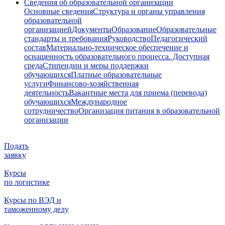
Сведения об образовательной организации
Основные сведения
Структура и органы управления
образовательной
организацией
Документы
Образование
Образовательные
стандарты и требования
Руководство
Педагогический
состав
Материально-техническое обеспечение и
оснащенность образовательного процесса. Доступная
среда
Стипендии и меры поддержки
обучающихся
Платные образовательные
услуги
Финансово-хозяйственная
деятельность
Вакантные места для приема (перевода)
обучающихся
Международное
сотрудничество
Организация питания в образовательной
организации
Подать
заявку
Курсы
по логистике
Курсы по ВЭД и
таможенному делу