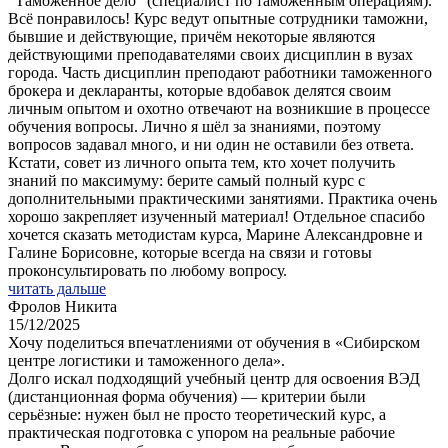
"Таможенное дело" (специалист по таможенным операциям).
Всё понравилось! Курс ведут опытные сотрудники таможни,
бывшие и действующие, причём некоторые являются
действующими преподавателями своих дисциплин в вузах
города. Часть дисциплин преподают работники таможенного
брокера и декларанты, которые вдобавок делятся своим
личным опытом и охотно отвечают на возникшие в процессе
обучения вопросы. Лично я шёл за знаниями, поэтому
вопросов задавал много, и ни один не оставили без ответа.
Кстати, совет из личного опыта тем, кто хочет получить
знаний по максимуму: берите самый полный курс с
дополнительными практическими занятиями. Практика очень
хорошо закрепляет изученный материал! Отдельное спасибо
хочется сказать методистам курса, Марине Александровне и
Галине Борисовне, которые всегда на связи и готовы
проконсультировать по любому вопросу.
читать дальше
Фролов Никита
15/12/2025
Хочу поделиться впечатлениями от обучения в «Сибирском
центре логистики и таможенного дела».
Долго искал подходящий учебный центр для освоения ВЭД
(дистанционная форма обучения) — критерии были
серьёзные: нужен был не просто теоретический курс, а
практическая подготовка с упором на реальные рабочие