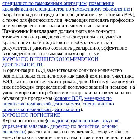
специалист по таможенным операциям
,
повышение
квалификации специалистов по таможенному оформлению
)
разработаны для сотрудников предприятий - участников ВЭД,
а также для физических лиц, желающих поменять профессию
или усовершенствовать свои таможенные знания.
Таможенный декларант
должен знать все тонкости
таможенного и гражданского законодательства, уметь в
кратчайшие сроки подготовить необходимый пакет
документов, грамотно составить декларацию, эффективно
взаимодействовать с таможенными органами.
КУРСЫ ПО ВНЕШНЕЭКОНОМИЧЕСКОЙ
ДЕЯТЕЛЬНОСТИ
В организации ВЭД задействовано большое количество
разноплановых специалистов как самой компании участника
ВЭД, так и логистических провайдеров. Поэтому каждому из
них необходим определенный комплекс знаний и навыков, на
удовлетворение потребности в которых и направлены наши
обучающие программы (
основы ВЭД
,
менеджер по
внешнеэкономической деятельности
,
специалист по
внешнеэкономической деятельности
).
КУРСЫ ПО ЛОГИСТИКЕ
Курсы по логистике(
складская
,
транспортная
,
закупок
,
управления запасами
,
директор по логистике
,
основы
логистики
) рассчитаны как на слушателей, которые только
еще собираются заняться логистикой, так и на специалистов,