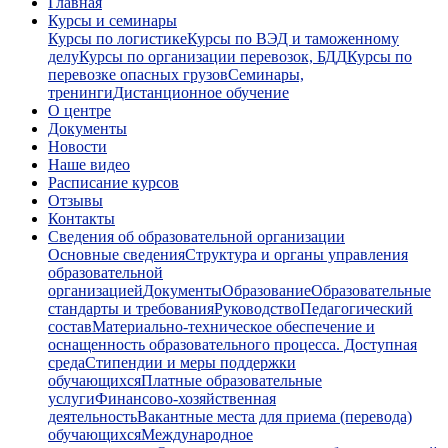
Главная
Курсы и семинары
Курсы по логистике
Курсы по ВЭД и таможенному
делу
Курсы по организации перевозок, БДД
Курсы по
перевозке опасных грузов
Семинары,
тренинги
Дистанционное обучение
О центре
Документы
Новости
Наше видео
Расписание курсов
Отзывы
Контакты
Сведения об образовательной организации
Основные сведения
Структура и органы управления
образовательной
организацией
Документы
Образование
Образовательные
стандарты и требования
Руководство
Педагогический
состав
Материально-техническое обеспечение и
оснащенность образовательного процесса. Доступная
среда
Стипендии и меры поддержки
обучающихся
Платные образовательные
услуги
Финансово-хозяйственная
деятельность
Вакантные места для приема (перевода)
обучающихся
Международное